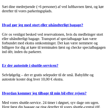
Sæt dine medrejsende (>6 personer) af ved lufthavnen først, og kør
derefter til vores parkeringsplads.
Hvad gør jeg med stort eller uhåndterligt bagage?
Giv os venligst besked ved reservationen, hvis du medbringer stort
eller uhåndterligt bagage. Transport af specialbagage kan være
forbundet med ekstra omkostninger. Det kan være nemmere og
billigere for dig at køre til terminalen først og checke specialbagagen
ind dér, inden du parkerer.
Er der autostole i shuttle-servicen?
Selvfølgelig – der er gratis selepuder til de små. Babylifte og
autostole koster dog hver 10,00 € ekstra.
Hvordan kommer jeg tilbage til min bil efter rejsen?
Med vores shuttle-service. 24 timer i døgnet, syv dage om ugen.
Hent først din bagage og ring derefter til vores shuttle-central (tlf.