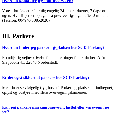
Hvordan kontakter jeg shuttle-servicen?
Vores shuttle-central er tilgængelig 24 timer i døgnet, 7 dage om
ugen. Hvis linjen er optaget, så prøv venligst igen efter 2 minutter.
(Telefon: 004940 30852020).
III. Parkere
Hvordan finder jeg parkeringspladsen hos SCD-Parking?
En udførlig vejbeskrivelse fra alle retninger finder du her: An'n
Slagboom 41, 22848 Norderstedt.
Er det også sikkert at parkere hos SCD-Parking?
Men du er selvfølgelig tryg hos os! Parkeringspladsen er indhegnet,
oplyst og udstyret med flere overvågningskameraer.
Kan jeg parkere min campingvogn, lastbil eller varevogn hos
jer?