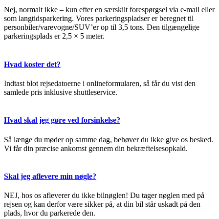
Nej, normalt ikke – kun efter en særskilt forespørgsel via e-mail eller
som langtidsparkering. Vores parkeringspladser er beregnet til
personbiler/varevogne/SUV’er op til 3,5 tons. Den tilgængelige
parkeringsplads er 2,5 × 5 meter.
Hvad koster det?
Indtast blot rejsedatoerne i onlineformularen, så får du vist den
samlede pris inklusive shuttleservice.
Hvad skal jeg gøre ved forsinkelse?
Så længe du møder op samme dag, behøver du ikke give os besked.
Vi får din præcise ankomst gennem din bekræftelsesopkald.
Skal jeg aflevere min nøgle?
NEJ, hos os afleverer du ikke bilnøglen! Du tager nøglen med på
rejsen og kan derfor være sikker på, at din bil står uskadt på den
plads, hvor du parkerede den.