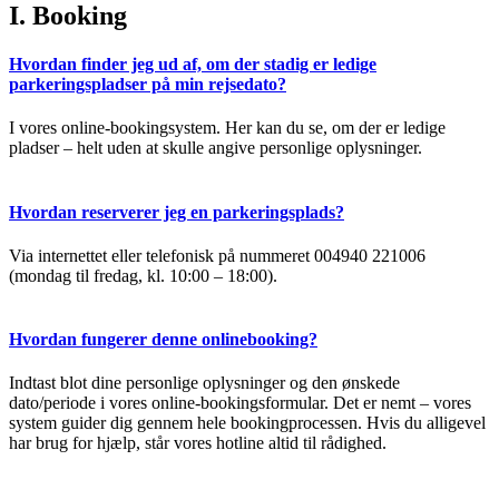
I. Booking
Hvordan finder jeg ud af, om der stadig er ledige
parkeringspladser på min rejsedato?
I vores online-bookingsystem. Her kan du se, om der er ledige
pladser – helt uden at skulle angive personlige oplysninger.
Hvordan reserverer jeg en parkeringsplads?
Via internettet eller telefonisk på nummeret 004940 221006
(mondag til fredag, kl. 10:00 – 18:00).
Hvordan fungerer denne onlinebooking?
Indtast blot dine personlige oplysninger og den ønskede
dato/periode i vores online-bookingsformular. Det er nemt – vores
system guider dig gennem hele bookingprocessen. Hvis du alligevel
har brug for hjælp, står vores hotline altid til rådighed.