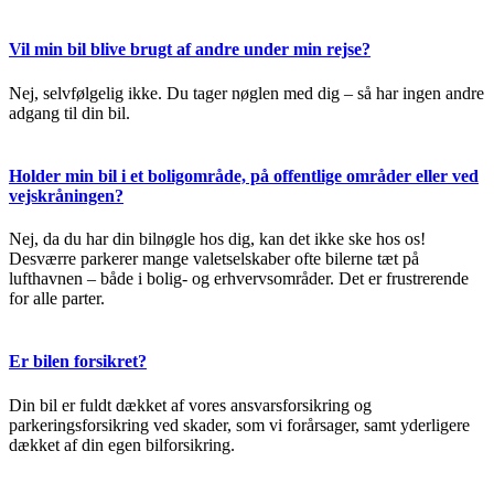
Vil min bil blive brugt af andre under min rejse?
Nej, selvfølgelig ikke. Du tager nøglen med dig – så har ingen andre
adgang til din bil.
Holder min bil i et boligområde, på offentlige områder eller ved
vejskråningen?
Nej, da du har din bilnøgle hos dig, kan det ikke ske hos os!
Desværre parkerer mange valetselskaber ofte bilerne tæt på
lufthavnen – både i bolig- og erhvervsområder. Det er frustrerende
for alle parter.
Er bilen forsikret?
Din bil er fuldt dækket af vores ansvarsforsikring og
parkeringsforsikring ved skader, som vi forårsager, samt yderligere
dækket af din egen bilforsikring.