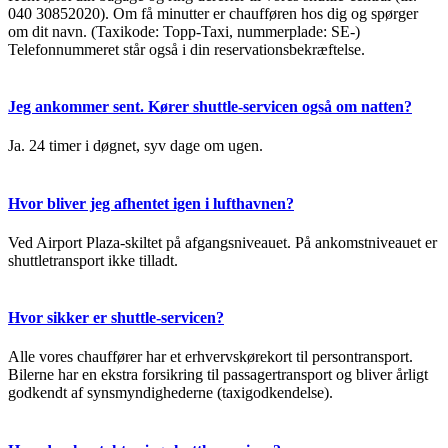
040 30852020). Om få minutter er chaufføren hos dig og spørger
om dit navn. (Taxikode: Topp-Taxi, nummerplade: SE-)
Telefonnummeret står også i din reservationsbekræftelse.
Jeg ankommer sent. Kører shuttle-servicen også om natten?
Ja. 24 timer i døgnet, syv dage om ugen.
Hvor bliver jeg afhentet igen i lufthavnen?
Ved Airport Plaza-skiltet på afgangsniveauet. På ankomstniveauet er
shuttletransport ikke tilladt.
Hvor sikker er shuttle-servicen?
Alle vores chauffører har et erhvervskørekort til persontransport.
Bilerne har en ekstra forsikring til passagertransport og bliver årligt
godkendt af synsmyndighederne (taxigodkendelse).