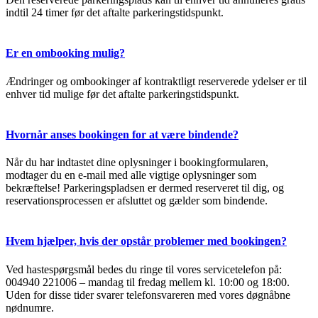
indtil 24 timer før det aftalte parkeringstidspunkt.
Er en ombooking mulig?
Ændringer og ombookinger af kontraktligt reserverede ydelser er til
enhver tid mulige før det aftalte parkeringstidspunkt.
Hvornår anses bookingen for at være bindende?
Når du har indtastet dine oplysninger i bookingformularen,
modtager du en e-mail med alle vigtige oplysninger som
bekræftelse! Parkeringspladsen er dermed reserveret til dig, og
reservationsprocessen er afsluttet og gælder som bindende.
Hvem hjælper, hvis der opstår problemer med bookingen?
Ved hastespørgsmål bedes du ringe til vores servicetelefon på:
004940 221006 – mandag til fredag mellem kl. 10:00 og 18:00.
Uden for disse tider svarer telefonsvareren med vores døgnåbne
nødnumre.