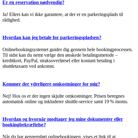
Er en reservation nødvendig?
Ja! Ellers kan vi ikke garantere, at der er en parkeringsplads til
rådighed.
Hvordan kan jeg betale for parkeringspladsen?
Onlinebookingsystemet guider dig gennem hele bookingprocessen.
Til sidst kan du nemt vælge den ønskede betalingsmetode –
kreditkort, PayPal, straksoverførsel eller kontant betaling i
shuttletaxaen ved ankomst.
Kommer der yderligere omkostninger for mig?
Nej! Hos os er der ingen skjulte omkostninger. Prisen beregnes
automatisk online og inkluderer shuttle-service samt 19 % moms.
Hvordan og hvornår modtager jeg mine dokumenter eller
bookingbekræftelse?
Når du har gennemført onlinebookingen, vises et link til at