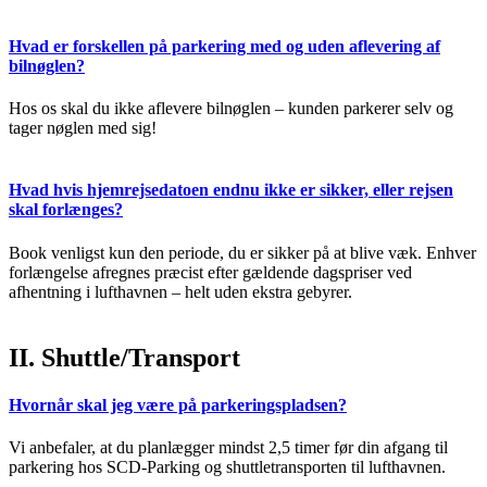
Hvad er forskellen på parkering med og uden aflevering af
bilnøglen?
Hos os skal du ikke aflevere bilnøglen – kunden parkerer selv og
tager nøglen med sig!
Hvad hvis hjemrejsedatoen endnu ikke er sikker, eller rejsen
skal forlænges?
Book venligst kun den periode, du er sikker på at blive væk. Enhver
forlængelse afregnes præcist efter gældende dagspriser ved
afhentning i lufthavnen – helt uden ekstra gebyrer.
II. Shuttle/Transport
Hvornår skal jeg være på parkeringspladsen?
Vi anbefaler, at du planlægger mindst 2,5 timer før din afgang til
parkering hos SCD-Parking og shuttletransporten til lufthavnen.